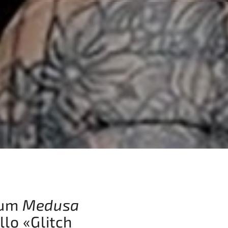
bum
Medusa
llo «Glitch