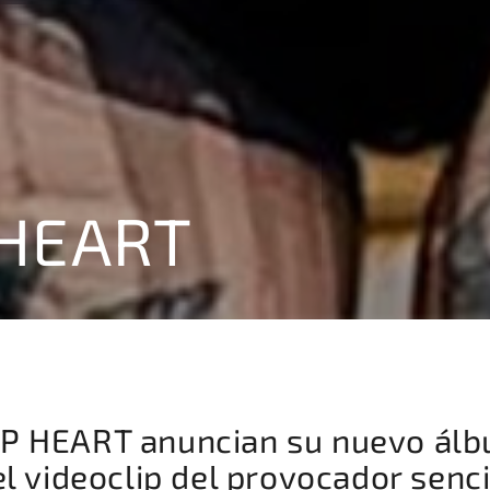
 HEART
P HEART anuncian su nuevo ál
l videoclip del provocador senci