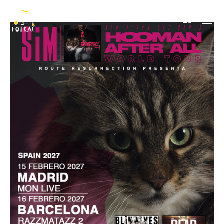
SiM
ES