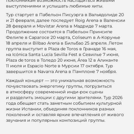
поклонникам возможность насладиться живыми
выступлениями и услышать любимые хиты.
Тур стартует в Пабельон Писуэрга в Вальядолиде 20
и 21 февраля, далее последует Roig Arena в Валенсии
28 февраля и Movistar Arena в Мадриде 7 марта.
Продолжение состоится в Пабельон Принсипе
Фелипе в Сарагосе 20 марта, Coliseum в А-Корунье
18 апреля и Bilbao Arena в Бильбао 25 апреля. Летом
группа выступит в Plaza de Toros в Гранаде 16 мая,
на Icónica Santa Lucía Sevilla Fest в Севилье 7 июня,
Plaza de toros в Толедо 20 июня, Área 12 в Аликанте
11 июля и Espacio Norte в Мурсии 17 октября. Тур
завершится в Navarra Arena в Памплоне 7 ноября.
Каждый концерт — это уникальная возможность
почувствовать энергетику группы, погрузиться
в атмосферу современной инди-рок сцены
и разделить эмоции с другими зрителями. Тур 2026
года обещает стать заметным событием культурной
жизни Испании, объединяя поклонников разных
поколений и оставляя яркие впечатления от живого
звучания и популярных композиций группы.