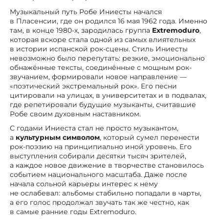
Музыкальный путь Робе Иниесты начался
в Пласенсии, где он родился 16 мая 1962 года. Именно
там, в конце 1980-х, зародилась группа
Extremoduro
,
которая вскоре стала одной из самых влиятельных
в истории испанской рок-сцены. Стиль Иниесты
невозможно было перепутать: резкие, эмоционально
обнажённые тексты, соединённые с мощным рок-
звучанием, формировали новое направление —
«поэтический экстремальный рок». Его песни
цитировали на улицах, в университетах и в подвалах,
где репетировали будущие музыканты, считавшие
Робе своим духовным наставником.
С годами Иниеста стал не просто музыкантом,
а
культурным символом
, который сумел перенести
рок-поэзию на принципиально иной уровень. Его
выступления собирали десятки тысяч зрителей,
а каждое новое движение в творчестве становилось
событием национального масштаба. Даже после
начала сольной карьеры интерес к нему
не ослабевал: альбомы стабильно попадали в чарты,
а его голос продолжал звучать так же честно, как
в самые ранние годы Extremoduro.