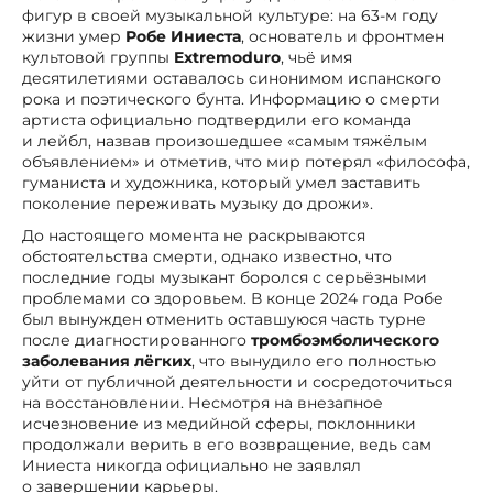
фигур в своей музыкальной культуре: на 63-м году
жизни умер
Робе Иниеста
, основатель и фронтмен
культовой группы
Extremoduro
, чьё имя
десятилетиями оставалось синонимом испанского
рока и поэтического бунта. Информацию о смерти
артиста официально подтвердили его команда
и лейбл, назвав произошедшее «самым тяжёлым
объявлением» и отметив, что мир потерял «философа,
гуманиста и художника, который умел заставить
поколение переживать музыку до дрожи».
До настоящего момента не раскрываются
обстоятельства смерти, однако известно, что
последние годы музыкант боролся с серьёзными
проблемами со здоровьем. В конце 2024 года Робе
был вынужден отменить оставшуюся часть турне
после диагностированного
тромбоэмболического
заболевания лёгких
, что вынудило его полностью
уйти от публичной деятельности и сосредоточиться
на восстановлении. Несмотря на внезапное
исчезновение из медийной сферы, поклонники
продолжали верить в его возвращение, ведь сам
Иниеста никогда официально не заявлял
о завершении карьеры.