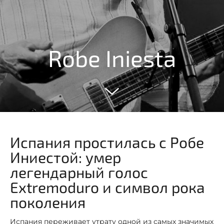
Robe Iniesta
Испания простилась с Робе
Иниестой: умер
легендарный голос
Extremoduro и символ рока
поколения
Испания переживает утрату одной из самых значимых