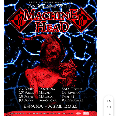
ES
EN
RU