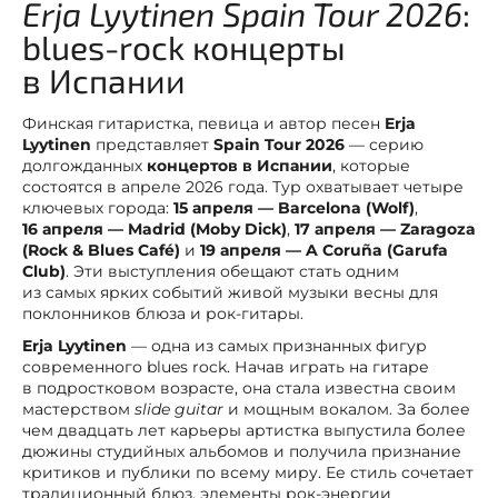
Erja Lyytinen Spain Tour 2026
:
blues-rock концерты
в Испании
Финская гитаристка, певица и автор песен
Erja
Lyytinen
представляет
Spain Tour 2026
— серию
долгожданных
концертов в Испании
, которые
состоятся в апреле 2026 года. Тур охватывает четыре
ключевых города:
15 апреля — Barcelona (Wolf)
,
16 апреля — Madrid (Moby Dick)
,
17 апреля — Zaragoza
(Rock & Blues Café)
и
19 апреля — A Coruña (Garufa
Club)
. Эти выступления обещают стать одним
из самых ярких событий живой музыки весны для
поклонников блюза и рок-гитары.
Erja Lyytinen
— одна из самых признанных фигур
современного blues rock. Начав играть на гитаре
в подростковом возрасте, она стала известна своим
мастерством
slide guitar
и мощным вокалом. За более
чем двадцать лет карьеры артистка выпустила более
дюжины студийных альбомов и получила признание
критиков и публики по всему миру. Ее стиль сочетает
традиционный блюз, элементы рок-энергии