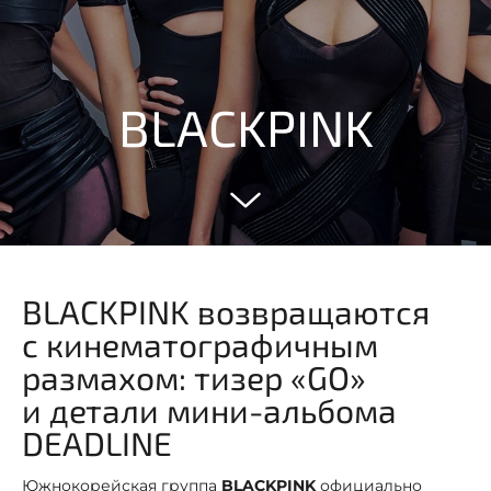
BLACKPINK
BLACKPINK возвращаются
с кинематографичным
размахом: тизер «GO»
и детали мини-альбома
DEADLINE
Южнокорейская группа
BLACKPINK
официально