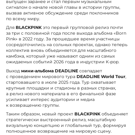
выпущен заранее и стал первым музыкальным
сигналом о начале новой главы в истории группы,
вызвав активное обсуждение среди поклонников
по всему миру.
Для
BLACKPINK
это первый групповой релиз почти
за три с половиной года после выхода альбома «Born
Pink» в 2022 году. За прошедшее время участницы
сосредоточились на сольных проектах, однако теперь
коллектив вновь объединяется для масштабного
камбэка, который уже называют одним из самых
ожидаемых событий 2026 года в индустрии K-pop.
Выход
мини-альбома DEADLINE
совпадает
с проведением мирового тура
DEADLINE World Tour
,
стартовавшего в июле 2025 года. Тур охватывает
крупные площадки и стадионы в разных странах,
а релиз нового материала в его финальной фазе
усиливает интерес аудитории и медиа
к возвращению группы.
Таким образом, новый проект
BLACKPINK
объединяет
стратегически выстроенный релиз, масштабную
визуальную концепцию и глобальный тур, формируя
полноценное возвращение на мировую сцену.