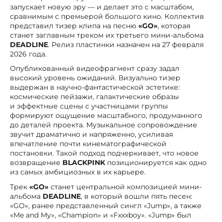
запускает новую эру — и делает это с масштабом,
сравнимым с премьерой большого кино. Коллектив
представил тизер клипа на песню
«GO»
, которая
станет заглавным треком их третьего мини-альбома
DEADLINE
. Релиз пластинки назначен на 27 февраля
2026 года.
Опубликованный видеофрагмент сразу задал
высокий уровень ожиданий. Визуально тизер
выдержан в научно-фантастической эстетике:
космические пейзажи, галактические образы
и эффектные сцены с участницами группы
формируют ощущение масштабного, продуманного
до деталей проекта. Музыкальное сопровождение
звучит драматично и напряженно, усиливая
впечатление почти кинематографической
постановки. Такой подход подчеркивает, что новое
возвращение
BLACKPINK
позиционируется как одно
из самых амбициозных в их карьере.
Трек
«GO»
станет центральной композицией мини-
альбома
DEADLINE
, в который вошли пять песен:
«GO», ранее представленный сингл «Jump», а также
«Me and My», «Champion» и «Fxxxboy». «Jump» был