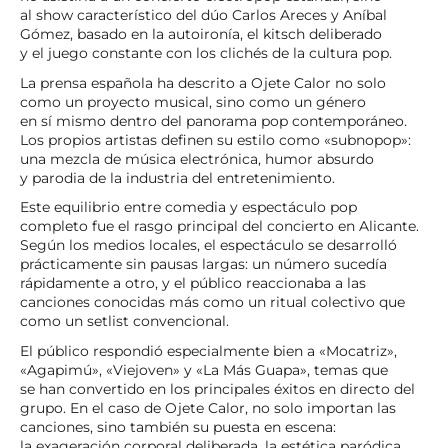
al show característico del dúo Carlos Areces y Aníbal
Gómez, basado en la autoironía, el kitsch deliberado
y el juego constante con los clichés de la cultura pop.
La prensa española ha descrito a Ojete Calor no solo
como un proyecto musical, sino como un género
en sí mismo dentro del panorama pop contemporáneo.
Los propios artistas definen su estilo como «subnopop»:
una mezcla de música electrónica, humor absurdo
y parodia de la industria del entretenimiento.
Este equilibrio entre comedia y espectáculo pop
completo fue el rasgo principal del concierto en Alicante.
Según los medios locales, el espectáculo se desarrolló
prácticamente sin pausas largas: un número sucedía
rápidamente a otro, y el público reaccionaba a las
canciones conocidas más como un ritual colectivo que
como un setlist convencional.
El público respondió especialmente bien a «Mocatriz»,
«Agapimú», «Viejoven» y «La Más Guapa», temas que
se han convertido en los principales éxitos en directo del
grupo. En el caso de Ojete Calor, no solo importan las
canciones, sino también su puesta en escena:
la exageración corporal deliberada, la estética paródica