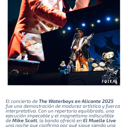
El concierto de
The Waterboys en Alicante 2025
fue una demostración de madurez artística y fuerza
interpretativa. Con un repertorio equilibrado, una
ejecución impecable y el magnetismo indiscutible
de
Mike Scott
, la banda ofreció en
El Muelle Live
una noche que confirma por qué sigue siendo una