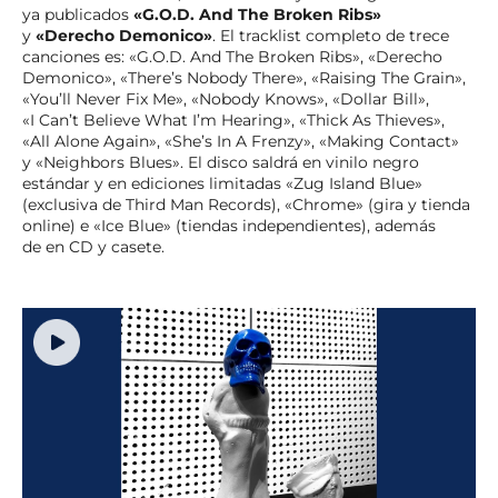
ya publicados
«G.O.D. And The Broken Ribs»
y
«Derecho Demonico»
. El tracklist completo de trece
canciones es: «G.O.D. And The Broken Ribs», «Derecho
Demonico», «There’s Nobody There», «Raising The Grain»,
«You’ll Never Fix Me», «Nobody Knows», «Dollar Bill»,
«I Can’t Believe What I’m Hearing», «Thick As Thieves»,
«All Alone Again», «She’s In A Frenzy», «Making Contact»
y «Neighbors Blues». El disco saldrá en vinilo negro
estándar y en ediciones limitadas «Zug Island Blue»
(exclusiva de Third Man Records), «Chrome» (gira y tienda
online) e «Ice Blue» (tiendas independientes), además
de en CD y casete.