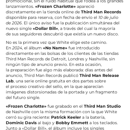
promocional, sin el ruido habitual que rodea a los grandes
lanzamientos.
«Frozen Charlotte»
apareció
discretamente en la tienda online de
Third Man Records
disponible para reserva, con fecha de envío el
10 de julio
de 2026
. El único aviso fue la publicación simultánea del
nuevo single
«Dollar Bill»
, a través del cual la mayoría
de sus seguidores descubrió que existía un nuevo disco.
No es la primera vez que White elige este camino.
En
2024
, el álbum
«No Name»
fue introducido
directamente en las bolsas de los clientes de las tiendas
Third Man Records de Detroit, Londres y Nashville, sin
ningún tipo de anuncio previo. En esta ocasión,
la preparación fue algo más elaborada: días antes del
anuncio, Third Man Records publicó
Third Man Release
Lab
, una serie online gratuita en dos partes sobre
el proceso creativo del sello, en la que aparecían
imágenes distorsionadas de la portada y un fragmento
del futuro single.
«Frozen Charlotte»
fue grabado en el
Third Man Studio
de Nashville con la misma formación con la que White
cerró su gira reciente:
Patrick Keeler
a la batería,
Dominic Davis
al bajo y
Bobby Emmett
a los teclados.
Junto a «Dollar Bill», el álbum incluye los singles