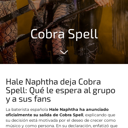
Cobra Spell
Hale Naphtha deja Cobra
Spell: Qué le espera al grupo
y a sus fans
La baterista española
Hale Naphtha ha anunciado
oficialmente su salida de Cobra Spell
, explicando que
su decisión está motivada por el deseo de crecer como
músico y como persona. En su declaración, enfatizó que