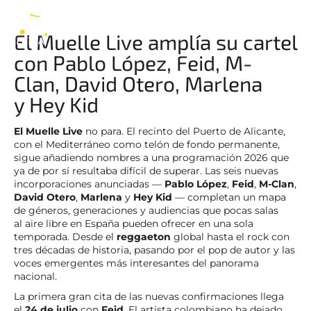
El Muelle Live
ES
El Muelle Live amplía su cartel
con Pablo López, Feid, M-
Clan, David Otero, Marlena
y Hey Kid
El Muelle Live
no para. El recinto del Puerto de Alicante,
con el Mediterráneo como telón de fondo permanente,
sigue añadiendo nombres a una programación 2026 que
ya de por sí resultaba difícil de superar. Las seis nuevas
incorporaciones anunciadas —
Pablo López
,
Feid
,
M-Clan
,
David Otero
,
Marlena
y
Hey Kid
— completan un mapa
de géneros, generaciones y audiencias que pocas salas
al aire libre en España pueden ofrecer en una sola
temporada. Desde el
reggaeton
global hasta el rock con
tres décadas de historia, pasando por el pop de autor y las
voces emergentes más interesantes del panorama
nacional.
La primera gran cita de las nuevas confirmaciones llega
el
24 de julio
con
Feid
. El artista colombiano ha dejado