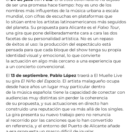
de ser una promesa hace tiempo: hoy es uno de los
nombres más influyentes de la música urbana a escala
mundial, con cifras de escuchas en plataformas que
lo sitúan entre los artistas latinoamericanos más seguidos
del planeta. Su propuesta para Alicante es el
Falxo Tour
,
una gira que pone deliberadamente cara a cara las dos
facetas de su personalidad artística. No es un repaso
de éxitos al uso: la producción del espectáculo está
pensada para que cada bloque del show tenga su propia
identidad visual y emocional, lo que convierte
la actuación en algo más cercano a una experiencia que
a un concierto convencional.
El
13 de septiembre
,
Pablo López
traerá a El Muelle Live
su gira
El Niño del Espacio
. El artista malagueño ocupa
desde hace años un lugar muy particular dentro
de la música española: tiene la capacidad de conectar con
audiencias muy distintas sin perder la coherencia
de su propuesta, y sus actuaciones en directo han
construido una reputación que va más allá de los singles.
La gira presenta su nuevo trabajo pero no renuncia
al recorrido por las canciones que lo han convertido
en referencia, y el entorno del Puerto de Alicante añade
a esa propuesta un marco difícil de igualar.