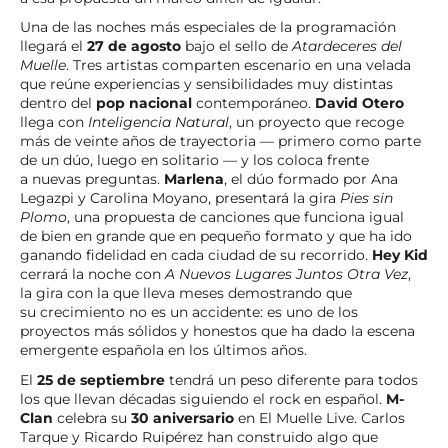
Una de las noches más especiales de la programación
llegará el
27 de agosto
bajo el sello de
Atardeceres del
Muelle
. Tres artistas comparten escenario en una velada
que reúne experiencias y sensibilidades muy distintas
dentro del
pop nacional
contemporáneo.
David Otero
llega con
Inteligencia Natural
, un proyecto que recoge
más de veinte años de trayectoria — primero como parte
de un dúo, luego en solitario — y los coloca frente
a nuevas preguntas.
Marlena
, el dúo formado por Ana
Legazpi y Carolina Moyano, presentará la gira
Pies sin
Plomo
, una propuesta de canciones que funciona igual
de bien en grande que en pequeño formato y que ha ido
ganando fidelidad en cada ciudad de su recorrido.
Hey Kid
cerrará la noche con
A Nuevos Lugares Juntos Otra Vez
,
la gira con la que lleva meses demostrando que
su crecimiento no es un accidente: es uno de los
proyectos más sólidos y honestos que ha dado la escena
emergente española en los últimos años.
El
25 de septiembre
tendrá un peso diferente para todos
los que llevan décadas siguiendo el rock en español.
M-
Clan
celebra su
30 aniversario
en El Muelle Live. Carlos
Tarque y Ricardo Ruipérez han construido algo que