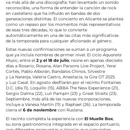
va más allá de una discografía: han levantado un sonido
reconocible, una forma de entender la canción de rock
en castellano que ha influido en bandas de dos
generaciones distintas. El concierto en Alicante se plantea
como un repaso por los momentos más representativos
de esas tres décadas, lo que lo convierte
automáticamente en una de las citas más significativas
de la temporada para cualquier aficionado al género.
Estas nuevas confirmaciones se suman a un programa
que ya incluía nombres de primer nivel. El ciclo
Aquarela
Music
, entre el
2 y el 18 de julio
, reúne en apenas dieciséis
días a Rosario, Rosana, Alan Parsons Live Project, Yerai
Cortés, Pablo Alborán, Bandalos Chinos, Silvestre
y La Naranja, Valeria Castro, Anastacia, la Gira OT 2025
y Luz Casal. En agosto desfilarán por el recinto Fontaines
D.C. (día 11), Loquillo (15), ABBA The New Experience (21),
Sergio Dalma (22), Luli Pampin (23) y Great Straits (23).
Septiembre, más allá de las nuevas incorporaciones,
incluye a Vanesa Martín (11) y Raphael (26). La temporada
cierra el
6 de noviembre
con Ruslana.
El recinto completa la experiencia con
El Muelle Box
,
su zona gastronómica integrada en el espacio portuario,
con diferentes propuestas culinarias que convierten