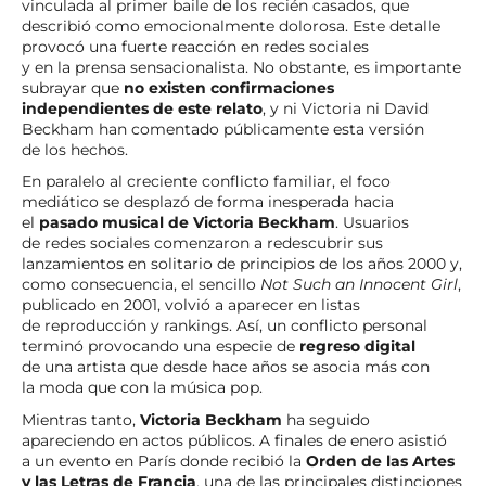
vinculada al primer baile de los recién casados, que
describió como emocionalmente dolorosa. Este detalle
provocó una fuerte reacción en redes sociales
y en la prensa sensacionalista. No obstante, es importante
subrayar que
no existen confirmaciones
independientes de este relato
, y ni Victoria ni David
Beckham han comentado públicamente esta versión
de los hechos.
En paralelo al creciente conflicto familiar, el foco
mediático se desplazó de forma inesperada hacia
el
pasado musical de Victoria Beckham
. Usuarios
de redes sociales comenzaron a redescubrir sus
lanzamientos en solitario de principios de los años 2000 y,
como consecuencia, el sencillo
Not Such an Innocent Girl
,
publicado en 2001, volvió a aparecer en listas
de reproducción y rankings. Así, un conflicto personal
terminó provocando una especie de
regreso digital
de una artista que desde hace años se asocia más con
la moda que con la música pop.
Mientras tanto,
Victoria Beckham
ha seguido
apareciendo en actos públicos. A finales de enero asistió
a un evento en París donde recibió la
Orden de las Artes
y las Letras de Francia
, una de las principales distinciones