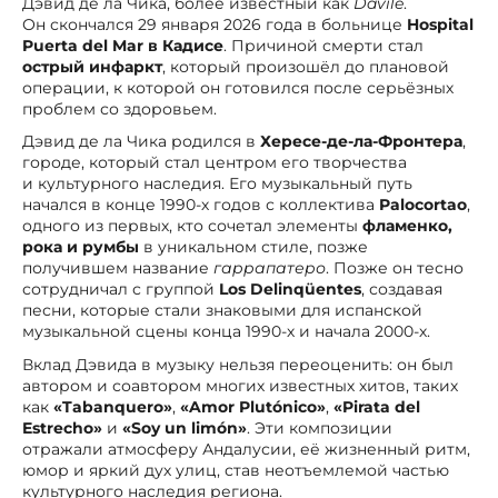
Дэвид де ла Чика, более известный как
Davile
.
Он скончался 29 января 2026 года в больнице
Hospital
Puerta del Mar в Кадисе
. Причиной смерти стал
острый инфаркт
, который произошёл до плановой
операции, к которой он готовился после серьёзных
проблем со здоровьем.
Дэвид де ла Чика родился в
Хересе-де-ла-Фронтера
,
городе, который стал центром его творчества
и культурного наследия. Его музыкальный путь
начался в конце 1990-х годов с коллектива
Palocortao
,
одного из первых, кто сочетал элементы
фламенко,
рока и румбы
в уникальном стиле, позже
получившем название
гаррапатеро
. Позже он тесно
сотрудничал с группой
Los Delinqüentes
, создавая
песни, которые стали знаковыми для испанской
музыкальной сцены конца 1990-х и начала 2000-х.
Вклад Дэвида в музыку нельзя переоценить: он был
автором и соавтором многих известных хитов, таких
как
«Tabanquero»
,
«Amor Plutónico»
,
«Pirata del
Estrecho»
и
«Soy un limón»
. Эти композиции
отражали атмосферу Андалусии, её жизненный ритм,
юмор и яркий дух улиц, став неотъемлемой частью
культурного наследия региона.