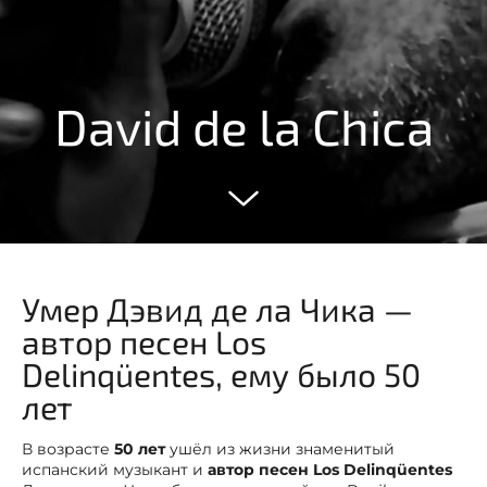
David de la Chica
Умер Дэвид де ла Чика —
автор песен Los
Delinqüentes, ему было 50
лет
В возрасте
50 лет
ушёл из жизни знаменитый
испанский музыкант и
автор песен Los Delinqüentes