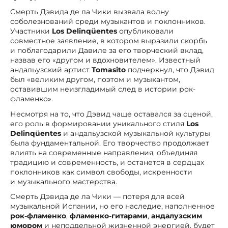
Смерть Дэвида де ла Чики вызвала волну
соболезнований среди музыкантов и поклонников.
Участники
Los Delinqüentes
опубликовали
совместное заявление, в котором выразили скорбь
и поблагодарили Давиле за его творческий вклад,
назвав его «другом и вдохновителем». Известный
андальузский артист
Tomasito
подчеркнул, что Дэвид
был «великим другом, поэтом и музыкантом,
оставившим неизгладимый след в истории рок-
фламенко».
Несмотря на то, что Дэвид чаще оставался за сценой,
его роль в формировании уникального стиля
Los
Delinqüentes
и андальузской музыкальной культуры
была фундаментальной. Его творчество продолжает
влиять на современные направления, объединяя
традицию и современность, и останется в сердцах
поклонников как символ свободы, искренности
и музыкального мастерства.
Смерть Дэвида де ла Чики — потеря для всей
музыкальной Испании, но его наследие, наполненное
рок-фламенко
,
фламенко-гитарами
,
андалузским
юмором
и неподдельной жизненной энергией, будет