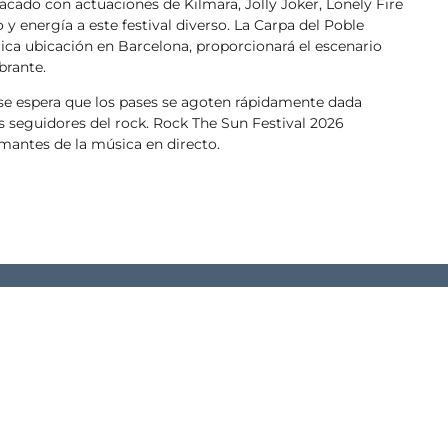
cado con actuaciones de Kilmara, Jolly Joker, Lonely Fire
y energía a este festival diverso. La Carpa del Poble
ca ubicación en Barcelona, proporcionará el escenario
brante.
y se espera que los pases se agoten rápidamente dada
los seguidores del rock. Rock The Sun Festival 2026
mantes de la música en directo.
WEB
Copia el enlace