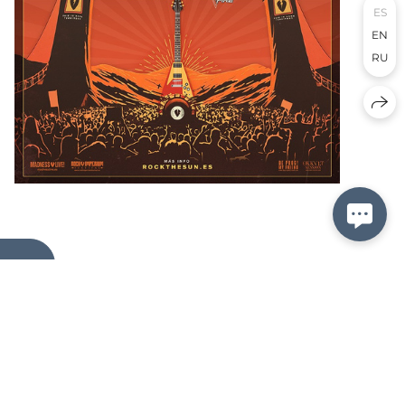
ES
EN
RU