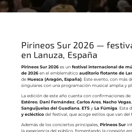
Pirineos Sur 2026 — festiv
en Lanuza, España
Pirineos Sur 2026
es un
festival internacional de mú
de 2026
en el emblemático
auditorio flotante de L
de
Huesca (Aragón, España)
. Este evento, con más d
singulares con una programación musical amplia y pl
La edición de este año cuenta con confirmaciones de p
Estéreo
,
Dani Fernández
,
Carlos Ares
,
Nacho Vegas
Sanguijuelas del Guadiana
,
ETS
y
La Fúmiga
. Esta 
y ecléctico
del festival, que acoge estilos que van de
Además de los conciertos principales,
Pirineos Sur
in
la experiencia del público, fomentando la conexión ent