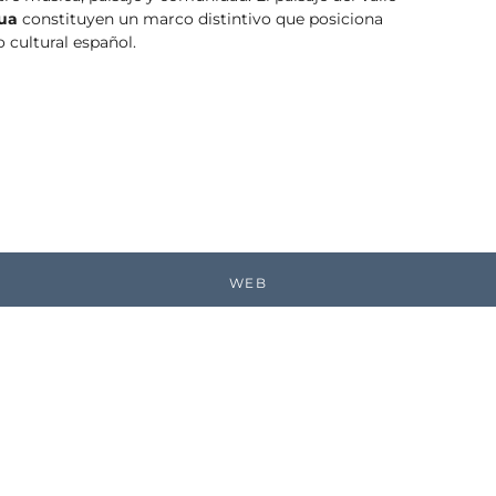
gua
constituyen un marco distintivo que posiciona
o cultural español.
WEB
Copia el enlace
ARCHIVO DE EVENTOS