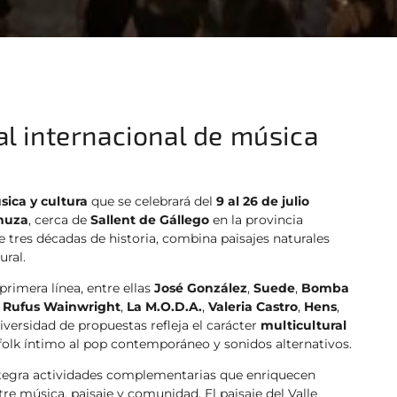
al internacional de música
sica y cultura
que se celebrará del
9 al 26 de julio
anuza
, cerca de
Sallent de Gállego
en la provincia
e tres décadas de historia, combina paisajes naturales
ural.
rimera línea, entre ellas
José González
,
Suede
,
Bomba
,
Rufus Wainwright
,
La M.O.D.A.
,
Valeria Castro
,
Hens
,
diversidad de propuestas refleja el carácter
multicultural
l folk íntimo al pop contemporáneo y sonidos alternativos.
tegra actividades complementarias que enriquecen
re música, paisaje y comunidad. El paisaje del Valle