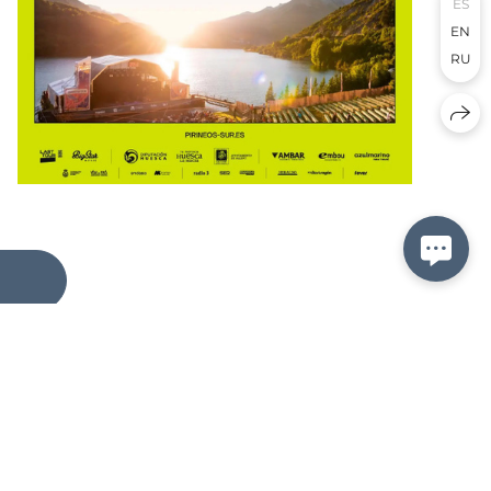
ES
EN
RU